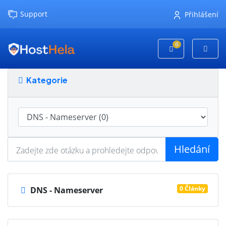
Support
Přihlášení
0
Nákupní Košík
Kategorie
Hledání
0 Články
DNS - Nameserver